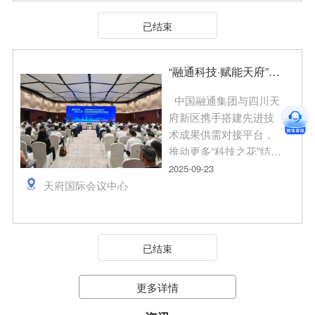
群方向。 （三）产品
科技成果展 并发布200
已结束
技术先进，拥有自主知
余项科技成果 @在蓉
识产权，在本行业具有
企业 快来报名参加吧
代表性。 二、报名时
~ 新能源汽车专场活
“融通科技·赋能天府”先进科技成果协同转化对接会在四川天府新区成功举办
间 通知发布之日起至9
动 时间：2025年10月
月30日。 三、申报材
16日（星期四）13:30—
中国融通集团与四川天
料 （一）《第二十七
18:00 地点：重庆科学
府新区携手搭建先进技
届高交会龙岗展区参展
会堂假日酒店（地址：
术成果供需对接平台，
申请表》电子文档及加
重庆市高新区汇玺一路7
推动更多“科技之花”结
盖公章扫描件；
号） 组织机构 主办
出“产业之果”。9月23日
2025-09-23
（二）体现产品外观的
单位 成都市科学技术
下午，中国融通集团—
天府国际会议中心
图片； 请将上述资料
局 承办单位 成都市
四川天府新区先进科技
（电子文档及照片压缩
科学技术推广中心 协
成果协同转化对接会在
打包，注明公司名称）
办单位 招商局检测车
天府国际会议中心隆重
准备齐全，发送至
已结束
辆技术研究院有限公司
举行。 本次活动作
kczx@lg.gov.cn，逾期
重庆理工大学车辆工程
为“2025中外知名企业四
概不受理。 四、注意
学院 重庆清研理工汽
川行”的重要子活动，
更多详情
事项 （一）由于展区
车智能技术研究院 四
以“融通科技·赋能天
面积有限，我局将对征