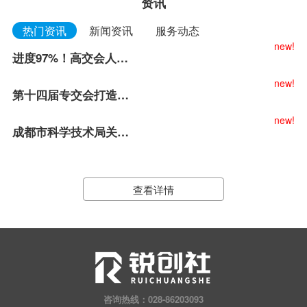
资讯
川省自动化与仪器仪表
府”为主题，由成都市人
集的产品进行综合筛
学会 成都市汽车工程
民政府、中国融通集
热门资讯
新闻资讯
服务动态
选，最终以确定名单为
学会 成都自动化研究
团、四川省委军民融合
new!
准。每家企业推荐展品
会 活动议程 （一）
发展委员会办公室、四
进度97%！高交会人工智能与机器人产业链展满馆在即！
不超过2个。 （二）如
参观考察 ⏰时间：10
川省科学技术厅、四川
有疑问，请联系：鲍先
new!
月16日（星期四）14:00-
省经济和信息化厅指
第十四届专交会打造专利转化新高地
生，联系电话：0755-
15:00 📌地点：招商局
导，四川天府新区管理
28938001。 特此通
检测车辆技术研究院有
委员会、融通科研院主
new!
成都市科学技术局关于拨付2025年技术交易资助项目资金有关事宜的通知
知。 深圳市龙岗区科
限公司 🎯地址：重庆
办。集团公司党组副书
技创新局 2025年9月3
市九龙坡区金凤镇新金
记、总经理李世宏，成
日
大道9号（金凤基地）
都市委副书记、市长王
📋安排：分A、B两组，
凤朝出席会议并致辞。
查看详情
分别参观国家新能源汽
集团公司党组成员、副
车质量检验检测中心
总经理由伟，成都市委
（重庆）等两个平台
常委、四川天府新区党
（二）对接活动 ⏰时
工委书记陈麟等领导嘉
间：10月16日（星期
宾共270余人参加。 活
四）15:30-18:00 📌地
动现场，融通科研院发
点：重庆科学会堂假日
咨询热线：028-86203093
布了一批先进科技成果