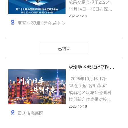
成果交易会拟于2025年
11月14日—16日在深圳
举行，展馆设在宝安区
2025-11-14
深圳国际会展中心，本
宝安区深圳国际会展中心
届高交会主题为“科技赋
能产业融合共创未来”。
为充分展示龙岗区科技
已结束
创新成果，龙岗区将组
织部分优秀企业参展，
现预先开展产品征集活
成渝地区双城经济圈科技创新合作成果对接活动
动，优秀产品技术将纳
入科技篇应用库，在对
2025年10月16-17日
应的政府投资项目中予
“科创天府·智汇蓉城”
以优先推荐使用，有关
成渝地区双城经济圈科
事项通知如下： 一、
技创新合作成果对接活
申请条件 （一）在龙
动——重庆站 聚焦新
2025-10-16
岗区正常经营的科技型
能源汽车、人工智能领
重庆市高新区
企业。 （二）产品应
域 参观科技创新资源
属深圳市“20+8”产业集
平台 以及优质可转化